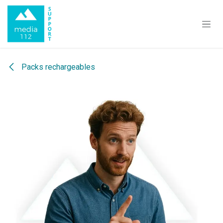
Se rendre au contenu
Packs rechargeables